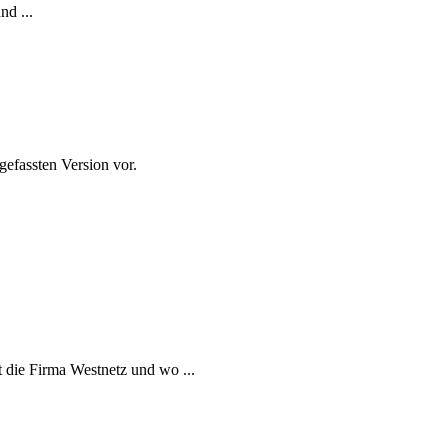
d ...
ngefassten Version vor.
t die Firma Westnetz und wo ...