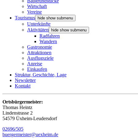
Baugrundstücke
Wirtschaft
Vereine
Tourismus
hide show submenu
Unterkünfte
Aktivitäten
hide show submenu
Radfahren
Wandern
Gastronomie
Attraktionen
Ausflugsziele
Anreise
Einkaufen
Struktur, Geschichte, Lage
Newsletter
Kontakt
Ortsbürgermeister:
Thomas Heintz
Lindenstrasse 2
54579 Üxheim-Leudersdorf
02696/505
buergermeister@uexheim.de