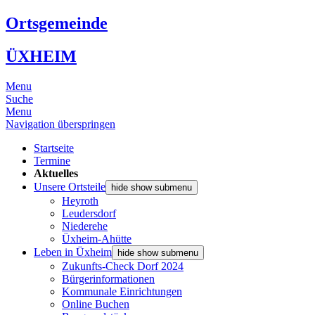
Ortsgemeinde
ÜXHEIM
Menu
Suche
Menu
Navigation überspringen
Startseite
Termine
Aktuelles
Unsere Ortsteile
hide show submenu
Heyroth
Leudersdorf
Niederehe
Üxheim-Ahütte
Leben in Üxheim
hide show submenu
Zukunfts-Check Dorf 2024
Bürgerinformationen
Kommunale Einrichtungen
Online Buchen