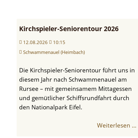
1920er
Jahre
Kirchspieler-Seniorentour 2026
im
12.08.2026
10:15
Museumsbahnhof
Schwammenauel (Heimbach)
Die Kirchspieler-Seniorentour führt uns in
diesem Jahr nach Schwammenauel am
Rursee – mit gemeinsamem Mittagessen
und gemütlicher Schiffsrundfahrt durch
den Nationalpark Eifel.
Sommerfest
Weiterlesen …
Feuerwehr