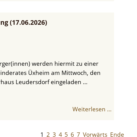
ng (17.06.2026)
einderates Üxheim am Mittwoch, den
haus Leudersdorf eingeladen ...
Weiterlesen …
1
2
3
4
5
6
7
Vorwärts
Ende