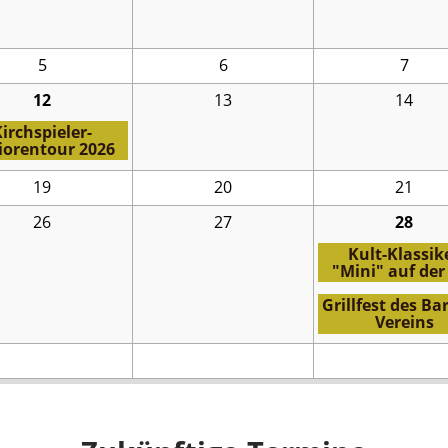
5
6
7
12
13
14
irchspieler-
iorentour 2026
19
20
21
26
27
28
Kult-Klassik
"Mini" auf der
Grillfest des Ba
Vereins