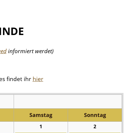
INDE
eed
informiert werdet)
es findet ihr
hier
Sa
mstag
So
nntag
1
2