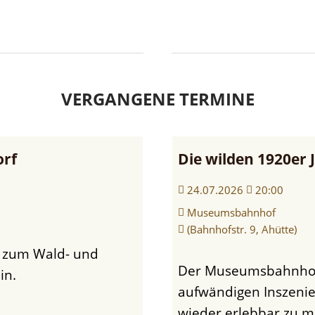
VERGANGENE TERMINE
orf
Die wilden 1920e
24.07.2026
20:00
Museumsbahnhof
(Bahnhofstr. 9, Ahütte)
Der Museumsbahnhof Ahütte wird Spielort einer
in.
aufwändigen Inszenie
wieder erlebbar zu ma