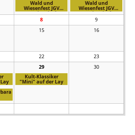
Wald und
Wald und
Wiesenfest JGV
Wiesenfest JGV
Leudersdorf
Leudersdorf
8
9
15
16
22
23
29
30
er
Kult-Klassiker
 Lay
"Mini" auf der Lay
rbara