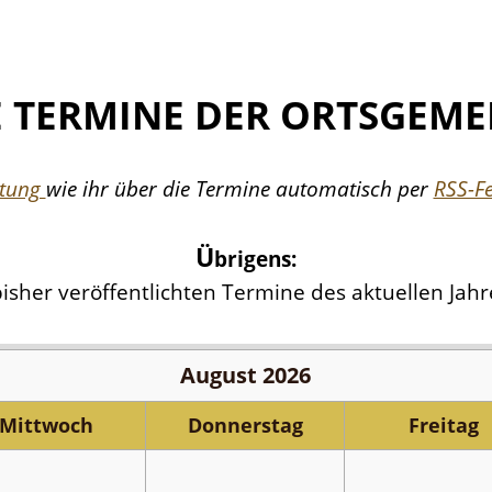
E TERMINE DER ORTSGEME
itung
wie ihr über die Termine automatisch per
RSS-F
Ü
brigens:
 bisher veröffentlichten Termine des aktuellen Jahr
August 2026
Mi
ttwoch
Do
nnerstag
Fr
eitag