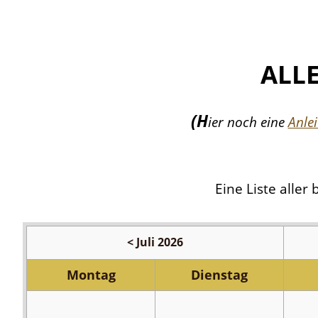
ALL
(H
ier noch eine
Anle
Eine Liste aller
Grillfest
des
< Juli 2026
Barbara
Mo
ntag
Di
enstag
Vereins