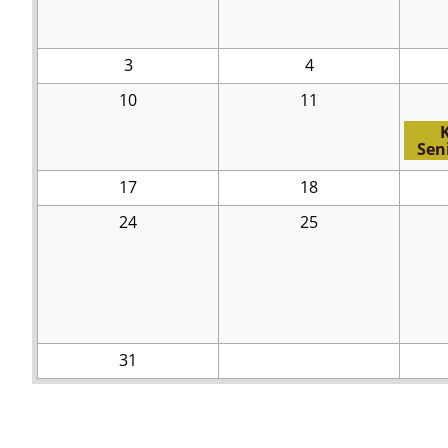
3
4
10
11
K
Sen
17
18
24
25
31
Die
wilden