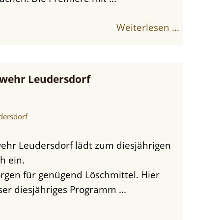
Weiterlesen …
wehr Leudersdorf
dersdorf
h ein.
orgen für genügend Löschmittel. Hier
nser diesjähriges Programm ...