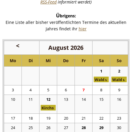
RSS-Feed
informiert werdet)
Ü
brigens:
Eine Liste aller bisher veröffentlichten Termine des aktuellen
Jahres findet ihr
hier
August 2026
<
Juli
2026
Mo
Di
Mi
Do
Fr
Sa
So
1
2
Wald und Wiesenfes
Wald und 
3
4
5
6
7
8
9
10
11
12
13
14
15
16
Kirchspieler-Seniorentour 2026
17
18
19
20
21
22
23
24
25
26
27
28
29
30