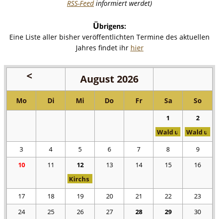
RSS-Feed
informiert werdet)
Ü
brigens:
Eine Liste aller bisher veröffentlichten Termine des aktuellen
Jahres findet ihr
hier
August 2026
<
Juli
2026
Mo
Di
Mi
Do
Fr
Sa
So
1
2
Wald und Wiesenfes
Wald und 
3
4
5
6
7
8
9
10
11
12
13
14
15
16
Kirchspieler-Seniorentour 2026
17
18
19
20
21
22
23
24
25
26
27
28
29
30