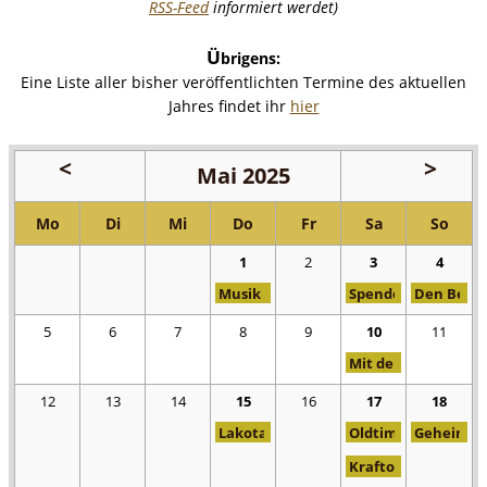
RSS-Feed
informiert werdet)
Ü
brigens:
Eine Liste aller bisher veröffentlichten Termine des aktuellen
Jahres findet ihr
hier
Mai 2025
<
Juni
April
2025
2025
>
Mo
Di
Mi
Do
Fr
Sa
So
1
2
3
4
Musik zum Mai
Spendenaktion - 
Den Beuer
5
6
7
8
9
10
11
Mit der Gambe durch
12
13
14
15
16
17
18
Lakota Schwitzhütten Workshop
Oldtimer-Busfahrt
Geheimniss
Kraftorte Eifel