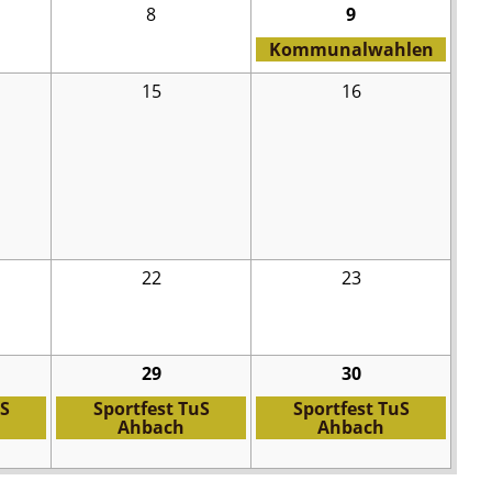
8
9
Kommunalwahlen
15
16
22
23
29
30
uS
Sportfest TuS
Sportfest TuS
Ahbach
Ahbach