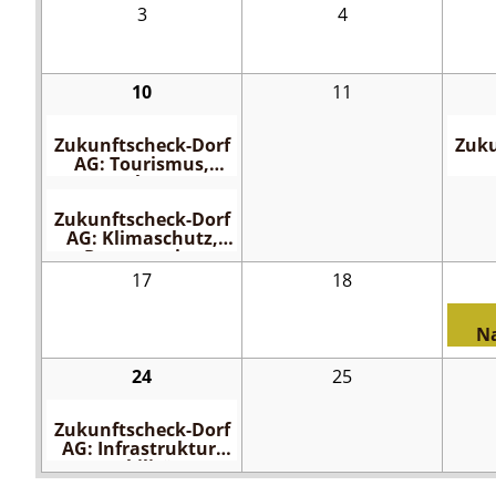
3
4
Vereins
10
11
Zukunftscheck-Dorf
Zuku
AG: Tourismus,
Kultur,
Ko
Freizeitgestaltung
Di
Zukunftscheck-Dorf
AG: Klimaschutz,
Regenerative
Energien
17
18
N
24
25
Zukunftscheck-Dorf
AG: Infrastruktur,
Mobilität,
Dorfgemeinschaft,