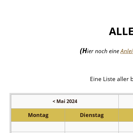
ALL
(H
ier noch eine
Anle
Eine Liste aller
< Mai 2024
Grillfest
Mo
ntag
Di
enstag
des
Barbara