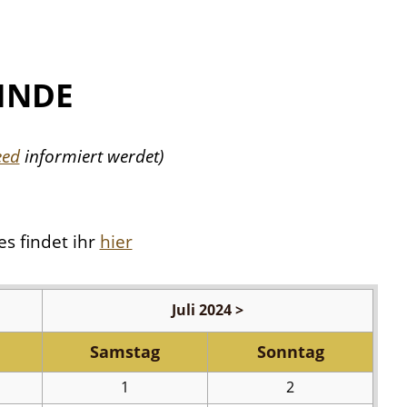
INDE
eed
informiert werdet)
es findet ihr
hier
Juli 2024 >
Sa
mstag
So
nntag
1
2