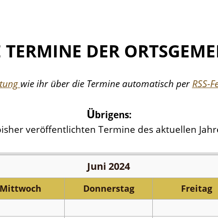
E TERMINE DER ORTSGEME
itung
wie ihr über die Termine automatisch per
RSS-F
Ü
brigens:
 bisher veröffentlichten Termine des aktuellen Jahr
Juni 2024
Mi
ttwoch
Do
nnerstag
Fr
eitag