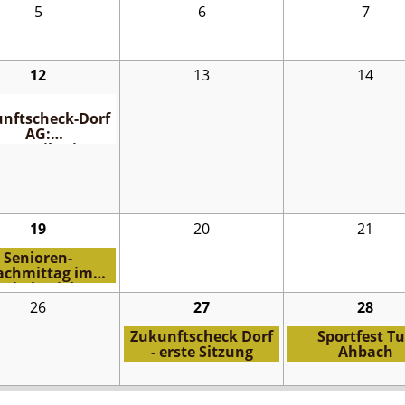
5
6
7
12
13
14
nftscheck-Dorf
AG:
mmunikation,
gitalisierung,
Marketing
19
20
21
Senioren-
achmittag im
Kirchspiel
26
27
28
Zukunftscheck Dorf
Sportfest T
- erste Sitzung
Ahbach